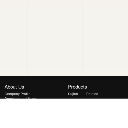
About Us
Products
Company Profile
Sujian
Painted
Development History
Xuanyu
Yanshan
Honors
Qingyun
Huiguang
Solutions
News
Lightweight & Curved PV Solution