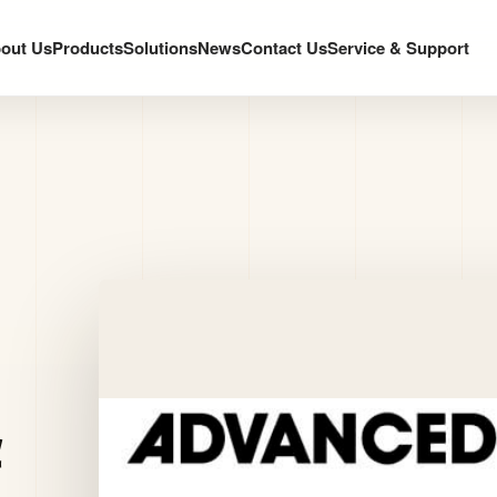
out Us
Products
Solutions
News
Contact Us
Service & Support
华