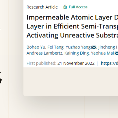
应
高
中
化