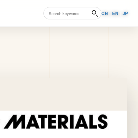
CN
|
EN
|
JP