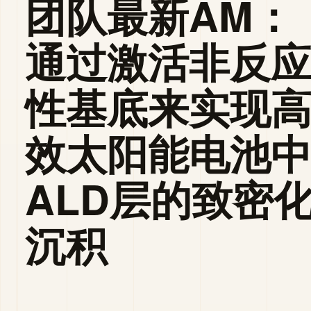
团队最新AM：
通过激活非反
性基底来实现
效太阳能电池
ALD层的致密
沉积