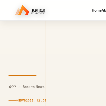
Home
Ab
← Back to News
NEWS
2022 . 12 . 09