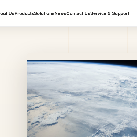
out Us
Products
Solutions
News
Contact Us
Service & Support