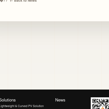
← Back to News
Solutions
News
Lightweight & Curved PV Solution