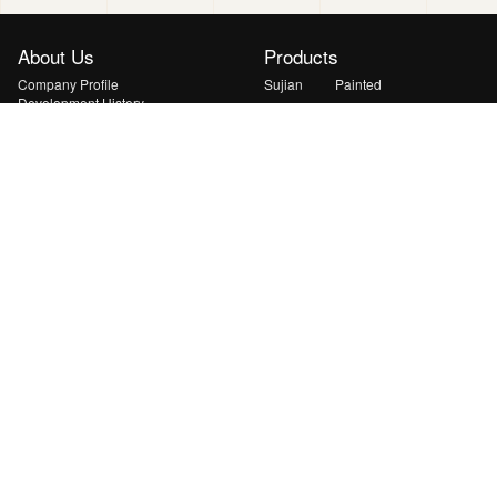
About Us
Products
Company Profile
Sujian
Painted
Development History
Xuanyu
Yanshan
Honors
Qingyun
Huiguang
Solutions
News
Lightweight & Curved PV Solution
Transport Energy Supplement
Solution
Mobile & Emergency Energy
Solution
Ground Station & BIPV Solution
Indoor Low-light IoT Solution
Space PV Solution