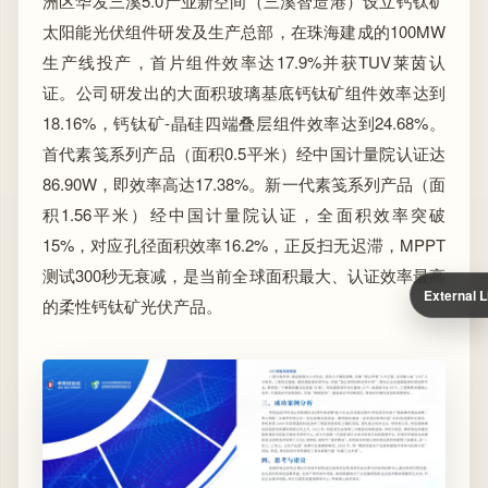
洲区华发三溪5.0产业新空间（三溪智造港）设立钙钛矿
太阳能光伏组件研发及生产总部，在珠海建成的100MW
生产线投产，首片组件效率达17.9%并获TUV莱茵认
证。公司研发出的大面积玻璃基底钙钛矿组件效率达到
18.16%，钙钛矿-晶硅四端叠层组件效率达到24.68%。
首代素笺系列产品（面积0.5平米）经中国计量院认证达
86.90W，即效率高达17.38%。新一代素笺系列产品（面
积1.56平米）经中国计量院认证，全面积效率突破
15%，对应孔径面积效率16.2%，正反扫无迟滞，
MPPT
测试300秒无衰减，是当前全球面积最大、认证效率最高
External L
的柔性钙钛矿光伏产品。