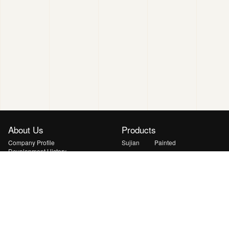
About Us
Products
Company Profile
Sujian
Painted
Development History
Xuanyu
Yanshan
Honors
Qingyun
Huiguang
Solutions
News
Lightweight & Curved PV Solution
Transport Energy Supplement
Solution
Mobile & Emergency Energy