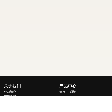
关于我们
产品中心
公司简介
素笺
彩绘
发展历程
玄玉
砚山
荣誉资质
轻云
慧光