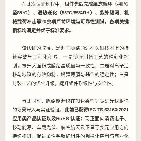
在此次认证过程中，
组件先后完成湿冻循环（-40℃
至85℃）、湿热老化（85℃/85%RH）、紫外辐照、机
械载荷冲击等20余项严苛环境与可靠性测试，各项关键
指标均满足并优于标准要求。
该认证的取得，是源于脉络能源在关键技术上的持
续突破与工程化积累：一是薄膜制备工艺的精细化控
制，提升大面积成膜结晶质量与一致性；二是对
离子迁
移
与缺陷的有效抑制，增强薄膜与器件的稳定性；三是
封装工艺的优化升级，提升组件耐候性与安全性。
与此同时，脉络能源也在加速柔性钙钛矿光伏组件
的场景导入与实证验证，
此前已获得IEC TS 63163:2021
应用类产品认证以及RoHS 认证
；现正面向消费电子、
移动能源、车载光伏、航空航天及卫星等多元应用方向
持续推进，促进柔性钙钛矿组件的规模化应用与商业化