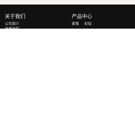
关于我们
产品中心
公司简介
素笺
彩绘
发展历程
玄玉
砚山
荣誉资质
轻云
慧光
解决方案
新闻资讯
轻量化光伏&曲面光伏方案
交通运输补能方案
移动能源与应急能源方案
地面电站&BIPV方案
室内弱光万物互联方案
太空光伏方案
联系方式