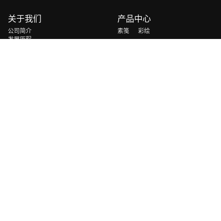
关于我们
产品中心
公司简介
素笺
彩绘
发展历程
玄玉
砚山
荣誉资质
轻云
慧光
解决方案
新闻资讯
轻量化光伏&曲面光伏方案
交通运输补能方案
移动能源与应急能源方案
地面电站&BIPV方案
室内弱光万物互联方案
太空光伏方案
联系方式
地址：广东省珠海市香洲区永田路399号正菱（三溪）高科园A区1栋1层 2栋13