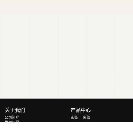
关于我们
产品中心
公司简介
素笺
彩绘
发展历程
玄玉
砚山
荣誉资质
轻云
慧光