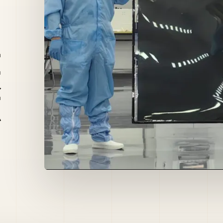
型
伏
源