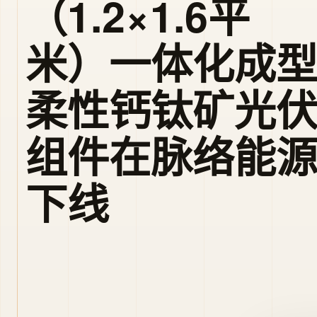
（1.2×1.6平
米）一体化成
柔性钙钛矿光
组件在脉络能
下线