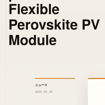
Flexible
Perovskite PV
Module
ニュース
2025 . 02 . 25