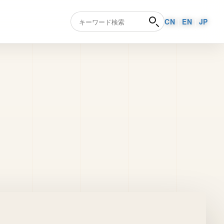
CN
|
EN
|
JP