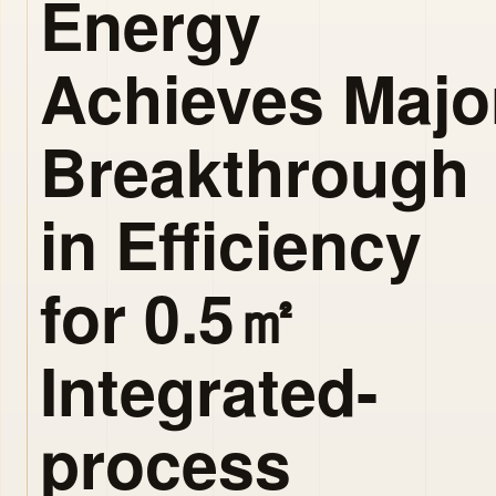
Energy
Achieves Majo
Breakthrough
in Efficiency
for 0.5㎡
Integrated-
process