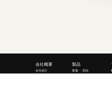
会社概要
製品
会社紹介
素箋
彩絵
沿革
玄玉
硯山
栄誉・資格
軽雲
慧光