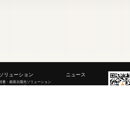
ソリューション
ニュース
軽量・曲面太陽光ソリューション
交通輸送向け補電ソリューション
移動・非常用エネルギーソリューショ
ン
地上発電所・BIPV ソリューション
室内弱光 IoT ソリューション
宇宙太陽光ソリューション
Copyright @ 2026. Guangdong Mellow Energy Co., Ltd.