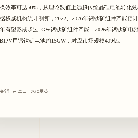
换效率可达50%，从理论数值上远超传统晶硅电池转化效
据权威机构统计测算，2022、2026年钙钛矿组件产能预计分别为
年有望形成超过1GW钙钛矿组件产能，2026年钙钛矿电
BIPV用钙钛矿电池约15GW，对应市场规模409亿。
← ニュースに戻る