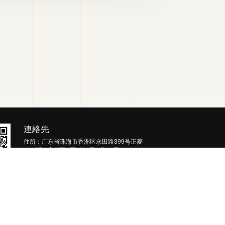
連絡先
住所：广东省珠海市香洲区永田路399号正菱
（三溪）高科园A区1栋1层 2栋13层
TEL: 0756-8800230
Mobile: 13527258850
メール：customer-service@mellow-energy.cn