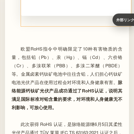
外部リン
欧盟RoHS指令中明确限定了10种有害物质的含
量，包括铅（Pb）、汞（Hg）、镉（Cd）、六价铬
（Cr）、多溴联苯（PBB）、多溴二苯醚（PBDE）
等。金属卤素钙钛矿电池中往往含铅，人们担心钙钛矿
电池光伏产品在使用过程会对环境和人身健康有害。
脉
络能源钙钛矿光伏产品成功通过了RoHS认证，说明其
满足国际标准对铅含量的要求，对环境和人身健康无不
利影响，可放心使用。
此次获得 RoHS 认证，是脉络能源继6月5日其柔性
光伏产品通过 TÜV 莱茵 IEC TS 63163:2021 认证之后，