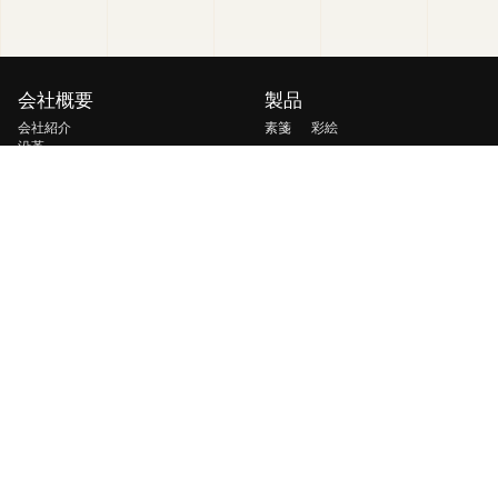
会社概要
製品
会社紹介
素箋
彩絵
沿革
玄玉
硯山
栄誉・資格
軽雲
慧光
ソリューション
ニュース
軽量・曲面太陽光ソリューション
交通輸送向け補電ソリューション
移動・非常用エネルギーソリューシ
ョン
地上発電所・BIPV ソリューション
室内弱光 IoT ソリューション
宇宙太陽光ソリューション